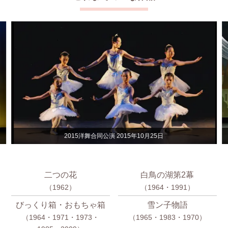
同公演 2015年10月25日
57回公演 20
二つの花
白鳥の湖第2幕
（1962）
（1964・1991）
びっくり箱・おもちゃ箱
雪ン子物語
（1964・1971・1973・
（1965・1983・1970）