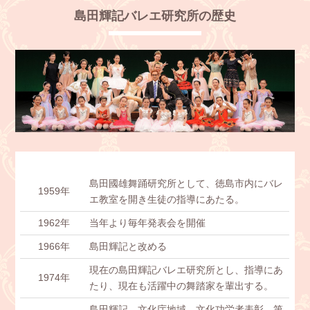
島田輝記バレエ研究所の歴史
島田國雄舞踊研究所として、徳島市内にバレ
1959年
エ教室を開き生徒の指導にあたる。
1962年
当年より毎年発表会を開催
1966年
島田輝記と改める
現在の島田輝記バレエ研究所とし、指導にあ
1974年
たり、現在も活躍中の舞踏家を輩出する。
島田輝記 文化庁地域 文化功労者表彰 第